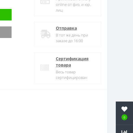
online от физ. и юр.
лиц
Отправка
В тот же день при
заказе до 16:00
Сертификация
товара
Весь товар
сертифицирован
0