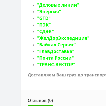
"Деловые линии"
"Энергия"
"GTD"
"ПЭК"
"СДЭК"
"ЖелДорЭкспедиция"
"Байкал Сервис"
"ГлавДоставка"
"Почта России"
"ТРАНС-ВЕКТОР"
Доставляем Ваш груз до транспо
Отзывов (0)