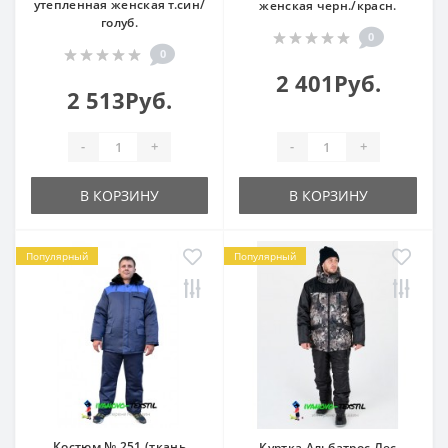
утепленная женская т.син/
женская черн./красн.
голуб.
0
0
2 401Руб.
2 513Руб.
-
+
-
+
В КОРЗИНУ
В КОРЗИНУ
Популярный
Популярный
Костюм № 251 (ткань
Куртка Альбатрос Лес