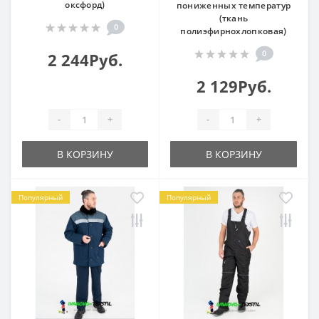
оксфорд)
пониженных температур
(ткань
0
полиэфирнохлопковая)
0
2 244Руб.
2 129Руб.
-
+
-
+
В КОРЗИНУ
В КОРЗИНУ
Популярный
Популярный