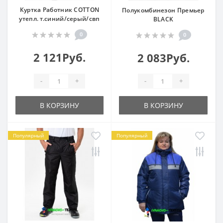
Куртка Работник COTTON
Полукомбинезон Премьер
утепл. т.синий/серый/свп
BLACK
0
0
2 121Руб.
2 083Руб.
-
+
-
+
В КОРЗИНУ
В КОРЗИНУ
Популярный
Популярный