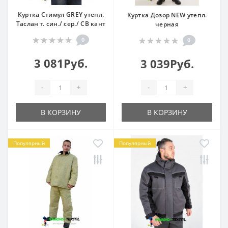
Куртка Стимул GREY утепл.
Куртка Дозор NEW утепл.
Таслан т. син./ сер./ СВ кант
черная
0
0
3 081Руб.
3 039Руб.
-
+
-
+
В КОРЗИНУ
В КОРЗИНУ
Популярный
Популярный