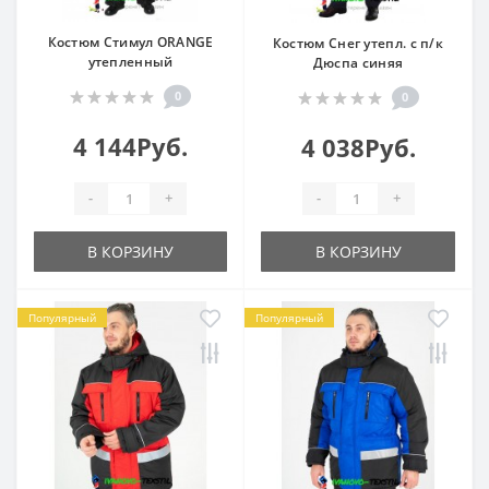
Костюм Стимул ORANGE
Костюм Снег утепл. с п/к
утепленный
Дюспа синяя
0
0
4 144Руб.
4 038Руб.
-
+
-
+
В КОРЗИНУ
В КОРЗИНУ
Популярный
Популярный