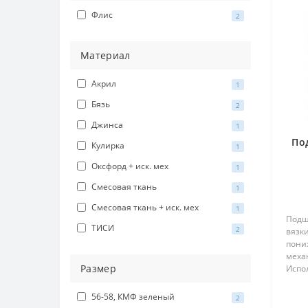
Флис
2
Материал
Акрил
1
Бязь
2
Джинса
1
По
Кулирка
1
Оксфорд + иск. мех
1
Смесовая ткань
1
Смесовая ткань + иск. мех
1
Подш
ТИСИ
2
вязк
пони
меха
Размер
Испо
без 
трик
56-58, КМФ зеленый
2
50шер