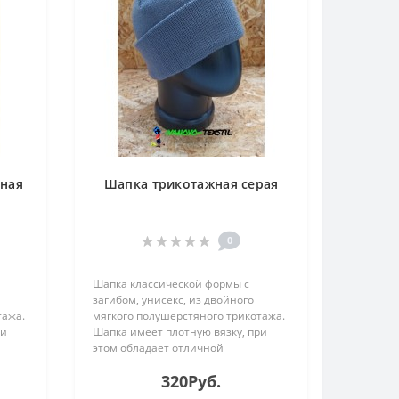
ная
Шапка трикотажная серая
0
Шапка классической формы с
загибом, унисекс, из двойного
тажа.
мягкого полушерстяного трикотажа.
ри
Шапка имеет плотную вязку, при
этом обладает отличной
эластичностью. Подойдёт на
320Руб.
му.
прохладную осень и тёплую зиму.
ер
Состав:30шерсть,70акрил.Размер