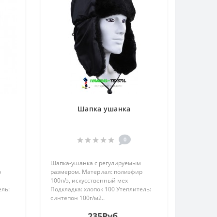
я
Шапка ушанка
0
Шапка-ушанка с регулируемым
р
размером. Материал: полиэфир
100п/э, искусственный мех
ель:
Подкладка: хлопок 100 Утеплитель:
синтепон 100г/м2..
235Руб.