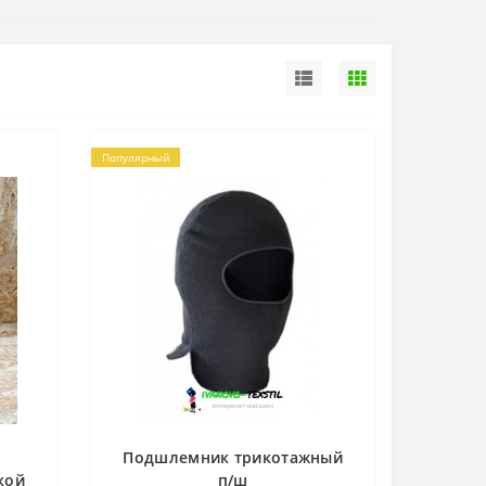
Популярный
Подшлемник трикотажный
кой
п/ш