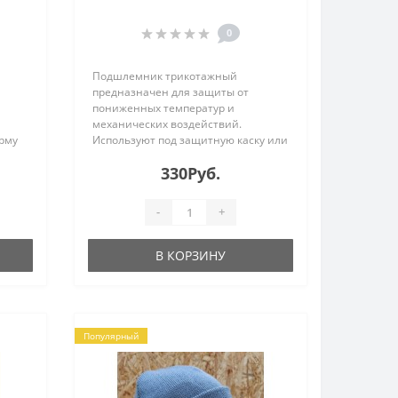
0
Подшлемник трикотажный
предназначен для защиты от
пониженных температур и
механических воздействий.
орму
Используют под защитную каску или
без неё. Материал: полушерстяное
330Руб.
ет
трикотажное полотно, Состав:
ает
50шерсть, 50 акрил...
-
+
В КОРЗИНУ
Популярный