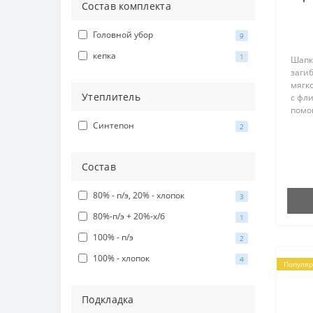
Состав комплекта
Головной убор
9
кепка
1
Шапк
загиб
мягк
Утеплитель
с фли
помог
шапк
Синтепон
2
колич
плотн
отлич
Состав
80% - п/э, 20% - хлопок
3
80%-п/э + 20%-х/б
1
100% - п/э
2
100% - хлопок
4
Популя
Подкладка