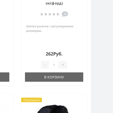
оксфорд)
0
Шапка-ушанка с регулируемым
размером..
262Руб.
-
+
В КОРЗИНУ
Популярный