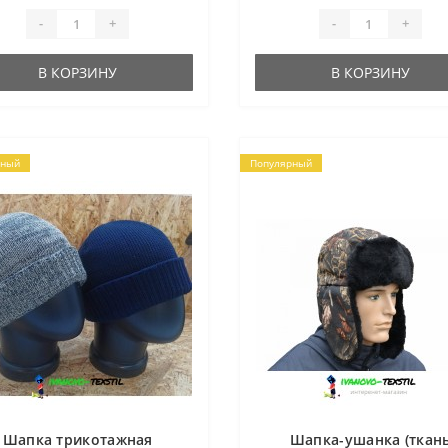
57-62...
-
+
-
+
В КОРЗИНУ
В КОРЗИНУ
рный
Популярный
Шапка трикотажная
Шапка-ушанка (ткан