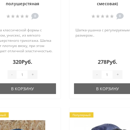
полушерстяная
смесовая)
0
0
а классической формы с
Шапка-ушанка с регулируемым
ом, унисекс, из мягкого
размером..
шерстяного трикотажа. Шапка
 плотную вязку, при этом
дает отличной эластичностью.
йдёт на прохладную осень и
320Руб.
278Руб.
ю зиму.
ав:30шерсть,70акрил.Размер
..
-
+
-
+
В КОРЗИНУ
В КОРЗИНУ
рный
Популярный