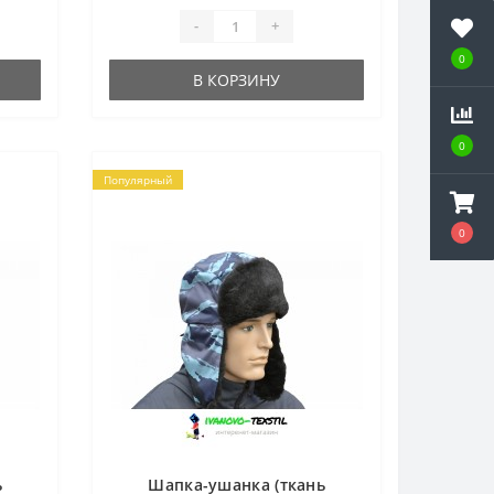
57-62...
-
+
0
В КОРЗИНУ
0
Популярный
0
ь
Шапка-ушанка (ткань