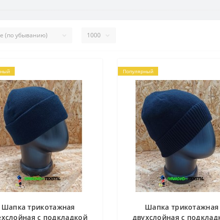
рный
Популярный
Шапка трикотажная
Шапка трикотажная
ехслойная с подкладкой
двухслойная с подклад