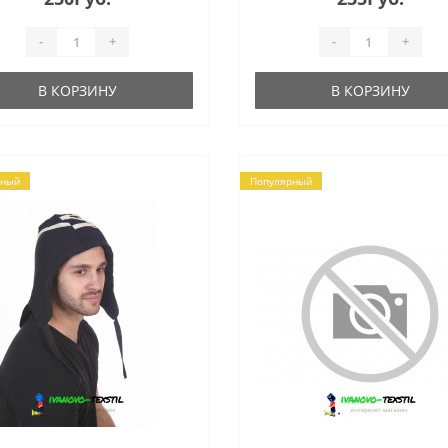
ав:30шерсть,70акрил.Размер
..
-
+
-
+
В КОРЗИНУ
В КОРЗИНУ
рный
Популярный