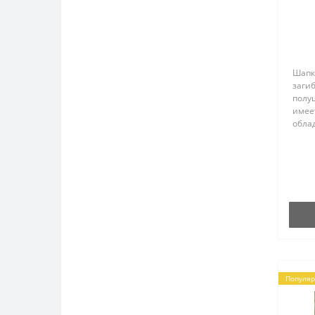
Шапк
загиб
полу
имеет
обла
Подо
тёплу
Сост
57-62.
Популя