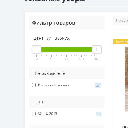
Фильтр товаров
Цена
57
-
365
Руб.
Популя
57
59
75
131
365
Производитель
Иваново Текстиль
20
ГОСТ
32118-2013
3
тр