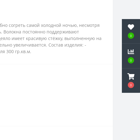
но согреть самой холодной ночью, несмотря
ь. Волокна постоянно поддерживают
0
деяло имеет красивую стёжку, выполненную на
ельно увеличивается. Состав изделия: -
 300 гр.кв.м.
0
0