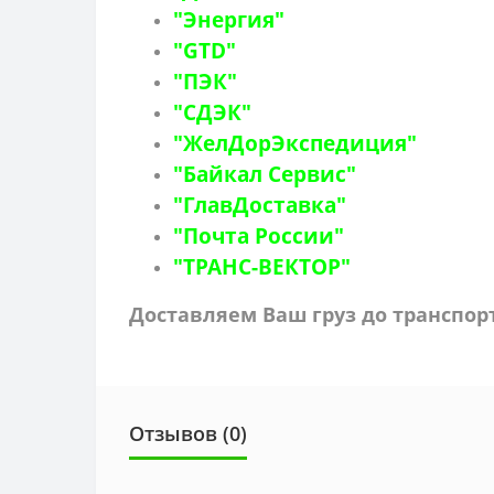
"Энергия"
"GTD"
"ПЭК"
"СДЭК"
"ЖелДорЭкспедиция"
"Байкал Сервис"
"ГлавДоставка"
"Почта России"
"ТРАНС-ВЕКТОР"
Доставляем Ваш груз до транспо
Отзывов (0)