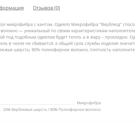
формация
Отзывов (0)
ол микрофибра с кантом.
Одеяло Микрофибра "Верблюд" способ
ое волокно — уникальный по своим характеристикам наполнител
ой под подобным одеялом будет тепло, а в жару – прохладно. О
ель в чехле не сбивается, а общий срок службы изделия значит
южья шерсть; 80% полиэфирное волокно, плотность наполнителя
Микрофибра
20% Верблюжья шерсть / 80% Полиэфирное волокно