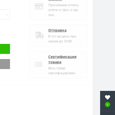
Принимаем оплату
online от физ. и юр.
лиц
Отправка
В тот же день при
заказе до 16:00
Сертификация
товара
Весь товар
сертифицирован
0