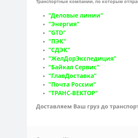
Транспортные компании, по которым о
тпра
"Деловые линии"
"Энергия"
"GTD"
"ПЭК"
"СДЭК"
"ЖелДорЭкспедиция"
"Байкал Сервис"
"ГлавДоставка"
"Почта России"
"ТРАНС-ВЕКТОР"
Доставляем Ваш груз до транспо