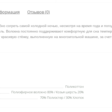
формация
Отзывов (0)
бно согреть самой холодной ночью, несмотря на время года и пог
ель. Волокна постоянно поддерживают комфортную для сна темпе
т красивую стёжку, выполненную на многоигольной машине, за счет 
Поликоттон
Полиэфирное волокно 80% / Козья шерсть 20%
70% Полиэстер / 30% Хлопок