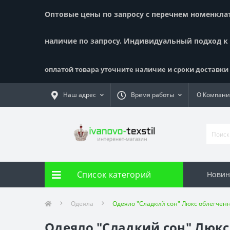
Оптовые цены по запросу с перечнем номенклату
наличие по запросу. Индивидуальный подход к
оплатой товара уточните наличие и сроки доставки !
Наш адрес
Время работы
О Компан
Список категорий
Новин
Одеяла
Одеяло "Сладкий сон" Люкс облегчен
Одеяло "Сладкий сон" Люкс