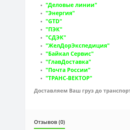
"Деловые линии"
"Энергия"
"GTD"
"ПЭК"
"СДЭК"
"ЖелДорЭкспедиция"
"Байкал Сервис"
"ГлавДоставка"
"Почта России"
"ТРАНС-ВЕКТОР"
Доставляем Ваш груз до транспо
Отзывов (0)