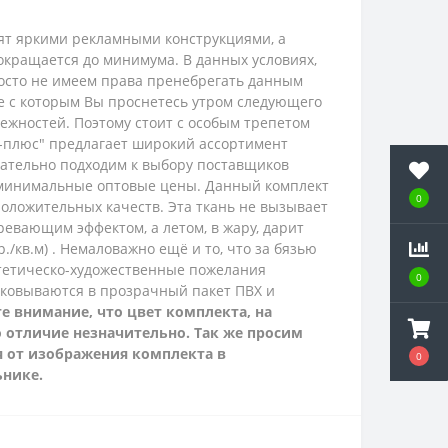
рят яркими рекламными конструкциями, а
окращается до минимума. В данных условиях,
просто не имеем права пренебрегать данным
ие с которым Вы проснетесь утром следующего
ежностей. Поэтому стоит с особым трепетом
с-плюс" предлагает широкий ассортимент
ательно подходим к выбору поставщиков
 минимальные оптовые цены.
Данный комплект
0
положительных качеств. Эта ткань не вызывает
ревающим эффектом, а летом, в жару, дарит
./кв.м) . Немаловажно ещё и то, что за бязью
эстетическо-художественные пожелания
0
паковываются в прозрачный пакет ПВХ и
е внимание, что цвет комплекта, на
о отличие незначительно. Так же просим
я от изображения комплекта в
0
ьнике.