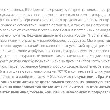
ого человека. В современных реалиях, когда мегаполисы пест
родолжительность сна современного жителя огромного города с
го сна, так как серьезно сократив его продолжительность, мы 
и общее самочувствие Нашего организма, а так же на настроен
 зависит от качества постельного белья и постельных принадл
ри его покупке. Ведущая швейная фабрика России "Постельтек
дов ткани и огромным разнообразием расцветок. Мы очень тщ
то гарантирует высочайшее качество выпускаемой продукции и
зь".
Бязь – хлопчатобумажная ткань, которая имеет множество 
зуют лишь натуральный хлопок. Зимой такая ткань обладает сог
ужит долгую службу, ведь ткань очень прочная (плотность 125 гр
нется. Такое постельное белье способно удовлетворить любые 
 бязи отшиваются с наволочками 70*70 в количестве 2 штук, у
 печатным изображением.
* Уважаемые покупатели, обратит
лько отличаться от цвета самого товара, но, зачастую, эт
нка на наволочках так же может незначительно отличатьс
менты: вышивка, тесьма, «ушки» на наволочках и пододеял