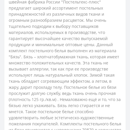
швейная фабрика России "Постельтекс-плюс"
предлагает широкий ассортимент постельных
принадлежностей из различных видов ткани и
огромным разнообразием расцветок. Мы очень
тщательно подходим к выбору поставщиков
материалов, используемых в производстве, что
гарантирует высочайшее качество выпускаемой
продукции и минимальные оптовые цены.
Данный
комплект постельного белья выполнен из материала
"Бязь".
Бязь – хлопчатобумажная ткань, которая имеет
множество положительных качеств. Эта ткань не
вызывает аллергии, так как при ее производстве
используют лишь натуральный хлопок. Зимой такая
ткань обладает согревающим эффектом, а летом, в
жару, дарит прохладу телу. Постельное белье из бязи
прослужит долгую службу, ведь ткань очень прочная
(плотность 125 гр./кв.м) . Немаловажно ещё и то, что за
бязью легко ухаживать. Бязь легко стирается и не
мнется. Такое постельное белье способно
удовлетворить любые эстетическо-художественные
пожелания покупателей.
Комплекты постельного белья
из бязи отшиваются с наволочками 70*70 в количестве