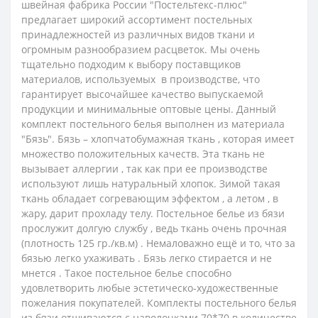
швейная фабрика России "Постельтекс-плюс"
предлагает широкий ассортимент постельных
принадлежностей из различных видов ткани и
огромным разнообразием расцветок. Мы очень
тщательно подходим к выбору поставщиков
материалов, используемых в производстве, что
гарантирует высочайшее качество выпускаемой
продукции и минимальные оптовые цены.
Данный
комплект постельного белья выполнен из материала
"Бязь".
Бязь – хлопчатобумажная ткань , которая имеет
множество положительных качеств. Эта ткань не
вызывает аллергии , так как при ее производстве
используют лишь натуральный хлопок. Зимой такая
ткань обладает согревающим эффектом , а летом , в
жару, дарит прохладу телу. Постельное белье из бязи
прослужит долгую службу , ведь ткань очень прочная
(плотность 125 гр./кв.м) . Немаловажно ещё и то, что за
бязью легко ухаживать . Бязь легко стирается и не
мнется . Такое постельное белье способно
удовлетворить любые эстетическо-художественные
пожелания покупателей.
Комплекты постельного белья
из бязи
отшиваются с наволочками 70*70 в количестве