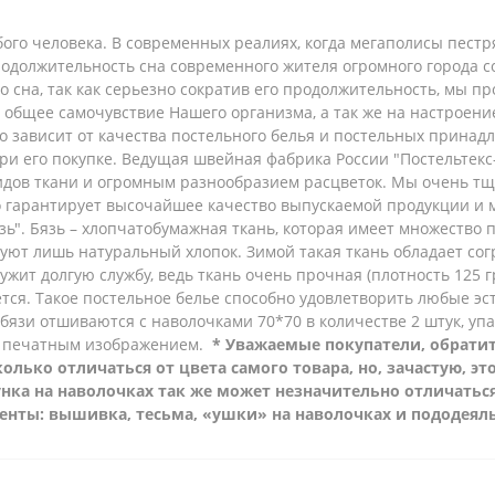
ого человека. В современных реалиях, когда мегаполисы пест
родолжительность сна современного жителя огромного города с
го сна, так как серьезно сократив его продолжительность, мы 
и общее самочувствие Нашего организма, а так же на настроен
 зависит от качества постельного белья и постельных принадл
ри его покупке. Ведущая швейная фабрика России "Постельтек
дов ткани и огромным разнообразием расцветок. Мы очень тщ
то гарантирует высочайшее качество выпускаемой продукции и
зь".
Бязь – хлопчатобумажная ткань, которая имеет множество 
зуют лишь натуральный хлопок. Зимой такая ткань обладает сог
ужит долгую службу, ведь ткань очень прочная (плотность 125 гр
нется. Такое постельное белье способно удовлетворить любые 
бязи
отшиваются с наволочками 70*70 в количестве 2 штук, уп
 печатным изображением.
* Уважаемые покупатели, обратит
лько отличаться от цвета самого товара, но, зачастую, эт
нка на наволочках так же может незначительно отличатьс
менты: вышивка, тесьма, «ушки» на наволочках и пододеял