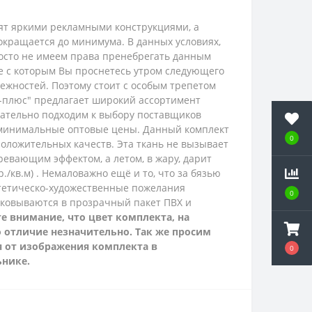
рят яркими рекламными конструкциями, а
окращается до минимума. В данных условиях,
просто не имеем права пренебрегать данным
ие с которым Вы проснетесь утром следующего
ежностей. Поэтому стоит с особым трепетом
с-плюс" предлагает широкий ассортимент
ательно подходим к выбору поставщиков
 минимальные оптовые цены.
Данный комплект
0
положительных качеств. Эта ткань не вызывает
ревающим эффектом, а летом, в жару, дарит
./кв.м) . Немаловажно ещё и то, что за бязью
эстетическо-художественные пожелания
0
аковываются в прозрачный пакет ПВХ и
е внимание, что цвет комплекта, на
о отличие незначительно. Так же просим
я от изображения комплекта в
0
ьнике.