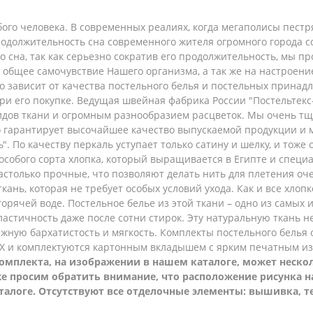
ого человека. В современных реалиях, когда мегаполисы пест
родолжительность сна современного жителя огромного города с
го сна, так как серьезно сократив его продолжительность, мы 
и общее самочувствие Нашего организма, а так же на настроен
 зависит от качества постельного белья и постельных принадл
ри его покупке. Ведущая швейная фабрика России "Постельтек
дов ткани и огромным разнообразием расцветок. Мы очень тщ
то гарантирует высочайшее качество выпускаемой продукции и
. По качеству перкаль уступает только сатину и шелку, и тоже 
 особого сорта хлопка, который выращивается в Египте и спец
столько прочные, что позволяют делать нить для плетения оче
кань, которая не требует особых условий ухода. Как и все хлоп
орячей воде. Постельное белье из этой ткани – одно из самых
эластичность даже после сотни стирок. Эту натуральную ткань 
жную бархатистость и мягкость.
Комплекты постельного белья 
ВХ и комплектуются картонным вкладышем с ярким печатным и
омплекта, на изображении в нашем каталоге, может несколь
 же просим обратить внимание, что расположение рисунка 
талоге. Отсутствуют все отделочные элементы: вышивка, т