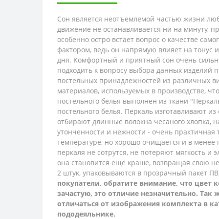
Сон является неотъемлемой частью жизни люб
движение не останавливается ни на минуту, п
особенно остро встает вопрос о качестве само
фактором, ведь он напрямую влияет на тонус 
дня. Комфортный и приятный сон очень сильно
подходить к вопросу выбора данных изделий п
постельных принадлежностей из различных ви
материалов, используемых в производстве, ч
постельного белья выполнен из ткани "Перкаль"
постельного белья. Перкаль изготавливают из
отбирают длинные волокна чесаного хлопка, на
утонченности и нежности - очень практичная т
температуре, но хорошо очищается и в менее г
перкаля не сотрутся, не потеряют мягкость и 
она становится еще краше, возвращая свою не
2 штук, упаковываются в прозрачный пакет П
покупатели, обратите внимание, что цвет к
зачастую, это отличие незначительно. Так
отличаться от изображения комплекта в ка
пододеяльнике.