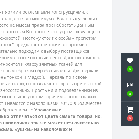
рят яркими рекламными конструкциями, а
окращается до минимума. В данных условиях,
просто не имеем права пренебрегать данным
ие с которым Вы проснетесь утром следующего
ежностей. Поэтому стоит с особым трепетом
с-плюс" предлагает широкий ассортимент
ательно подходим к выбору поставщиков
 минимальные оптовые цены.
Данный комплект
относится к классу элитных тканей для
0
иальным образом обрабатывается.
Для перкаля
нь тонкой и гладкой.
Перкаль при своей
ковые ткани, он позволяет стирать при высокой
 износостойких. Простыни и пододеяльники из
0
не испортишь утюгом горячим – после глажки
отшиваются с наволочками 70*70 в количестве
зображением.
* Уважаемые
ко отличаться от цвета самого товара, но,
0
на наволочках так же может незначительно
есьма, «ушки» на наволочках и