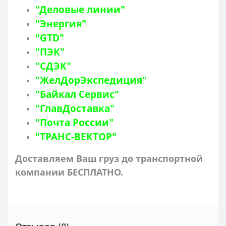
"Деловые линии"
"Энергия"
"GTD"
"ПЭК"
"СДЭК"
"ЖелДорЭкспедиция"
"Байкал Сервис"
"ГлавДоставка"
"Почта России"
"ТРАНС-ВЕКТОР"
Доставляем Ваш груз до транспортной
компании БЕСПЛАТНО.