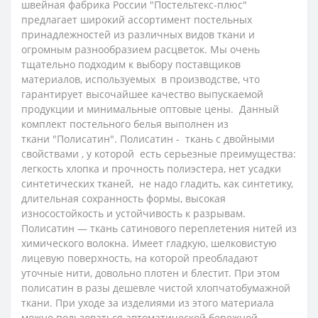
швейная фабрика России "Постельтекс-плюс"
предлагает широкий ассортимент постельных
принадлежностей из различных видов ткани и
огромным разнообразием расцветок. Мы очень
тщательно подходим к выбору поставщиков
материалов, используемых в производстве, что
гарантирует высочайшее качество выпускаемой
продукции и минимальные оптовые цены.
Данный
комплект постельного белья выполнен из
ткани "Полисатин".
Полисатин - ткань с двойными
свойствами , у которой есть серьезные преимущества:
легкость хлопка и прочность полиэстера, нет усадки
синтетических тканей, не надо гладить, как синтетику,
длительная сохранность формы, высокая
износостойкость и устойчивость к разрывам.
Полисатин — ткань сатинового переплетения нитей из
химического волокна. Имеет гладкую, шелковистую
лицевую поверхность, на которой преобладают
уточные нити, довольно плотен и блестит. При этом
полисатин в разы дешевле чистой хлопчатобумажной
ткани. При уходе за изделиями из этого материала
можно пользоваться автоматической бережной