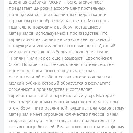
швейная фабрика России "Постельтекс-плюс"
предлагает широкий ассортимент постельных
принадлежностей из различных видов ткани и
огромным разнообразием расцветок. Мы очень
тщательно подходим к выбору поставщиков
материалов, используемых в производстве, что
гарантирует высочайшее качество выпускаемой
продукции и минимальные оптовые цены.
Данный
комплект постельного белья выполнен из ткани
"Поплин" или как ее еще называют "Европейская
бязь". Поплин - это тонкий, очень плотный, но, тем
временем, приятный на ощупь материал,
отличительной особенностью которого является
мелкий рубчик, который образуется в результате
особенности производства и составляет
горизонтальный или вертикальный узор. Материю
ткут традиционным полотняным плетением, но, при
этом, берут нити различной толщины. Благодаря этому
материал имеет огромное количество плюсов, о чем
свидетельствуют многочисленные положительные
отзывы потребителей. Белье отлично сохраняет форму
и цвет, хорошо сдерживает тепло и почти не мнется, а