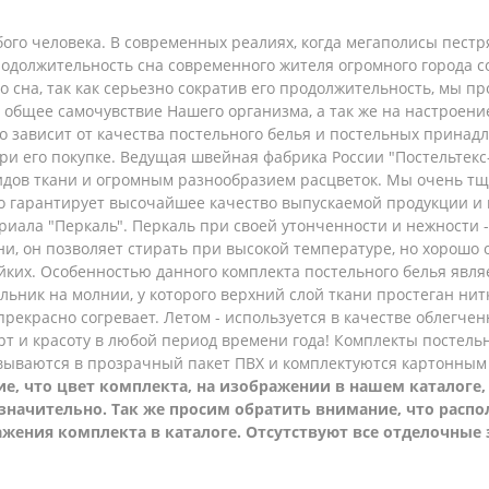
ого человека. В современных реалиях, когда мегаполисы пест
родолжительность сна современного жителя огромного города с
го сна, так как серьезно сократив его продолжительность, мы 
и общее самочувствие Нашего организма, а так же на настроен
 зависит от качества постельного белья и постельных принадл
ри его покупке. Ведущая швейная фабрика России "Постельтек
дов ткани и огромным разнообразием расцветок. Мы очень тщ
то гарантирует высочайшее качество выпускаемой продукции 
риала "Перкаль".
Перкаль при своей утонченности и нежности -
ани, он позволяет стирать при высокой температуре, но хорошо
йких.
Особенностью данного комплекта постельного белья являе
яльник на молнии, у которого верхний слой ткани простеган ни
прекрасно согревает. Летом - используется в качестве облегче
рт и красоту в любой период времени года! Комплекты постель
вываются в прозрачный пакет ПВХ и комплектуются картонны
е, что цвет комплекта, на изображении в нашем каталоге,
незначительно. Так же просим обратить внимание, что расп
жения комплекта в каталоге. Отсутствуют все отделочные