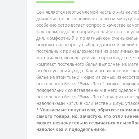
Сон является неотъемлемой частью жизни люб
движение не останавливается ни на минуту, п
особенно остро встает вопрос о качестве само
фактором, ведь он напрямую влияет на тонус 
дня. Комфортный и приятный сон очень сильно
подходить к вопросу выбора данных изделий п
постельных принадлежностей из различных ви
материалов, используемых в производстве, ч
комплект постельного белья выполнен из мате
особых условий ухода. Как и все хлопковые тк
белье из этой ткани – одно из самых износосто
постельного белья "Зима-Лето" входит пододе
пододеяльник со вставленным в него одеялом 
постельного белья "Зима-Лето" подарит комфо
наволочками 70*70 в количестве 2 штук,
упако
* Уважаемые покупатели, обратите внимани
самого товара, но, зачастую, это отличие 
может незначительно отличаться от изобра
наволочках и пододеяльнике.