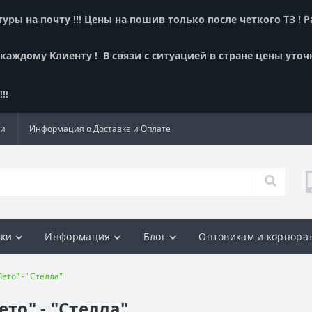
ры на почту !!! Цены на пошив только после четкого ТЗ ! 
 каждому Клиенту !
В связи с ситуацией в стране цены уточ
!!
ии
Информация о Доставке и Оплате
ки
Информация
Блог
Оптовикам и корпора
ето" - "Стелла"
то" - "Стелла"