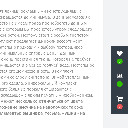
рят яркими рекламными конструкциями, а
окращается до минимума. В данных условиях,
просто не имеем права пренебрегать данным
ие с которым Вы проснетесь утром следующего
ежностей. Поэтому стоит с особым трепетом
с-плюс" предлагает широкий ассортимент
ательно подходим к выбору поставщиков
и минимальные оптовые цены.
Данный
 очень практичная ткань, которая не требует
0
 очищается и в менее горячей воде. Постельное
тся его Демисезонность. В комплект
тками со слоем синтепона. Зимой утепленный
нного одеяла. Универсальный комплект
0
ного белья из перкаля
отшиваются с
м вкладышем с ярким печатным изображением.
 может несколько отличаться от цвета
оложение рисунка на наволочках так же
0
 элементы: вышивка, тесьма, «ушки» на