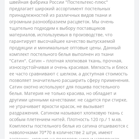
швейная фабрика России "Постельтекс-плюс"
предлагает широкий ассортимент постельных
принадлежностей из различных видов ткани и
огромным разнообразием расцветок. Мы очень
тщательно подходим к выбору поставщиков
материалов, используемых в производстве, что
гарантирует высочайшее качество выпускаемой
продукции и минимальные оптовые цены.
Данный
комплект постельного белья выполнен из ткани
"Сатин". Сатин – плотная хлопковая ткань, прочная,
износоустойчивая и очень красивая. Мягкость и блеск
ее часто сравнивают с шелком, а доступная стоимость
позволяет значительно расширить сферу применения.
Сатин охотно используют для пошива постельного
белья. Материя не только красива, но обладает и
другими ценными качествами: не садится при стирке,
не утрачивает яркости красок, не вызывает
раздражения. Сатином называют хлопковую ткань с
особым плетением нитей. Плотность 120 гр./ 1 м.кв.
Комплекты постельного белья из сатина отшиваются с
наволочками 70*70 в количестве 2 штук, имеют
застежку - молния на пододеяльнике и наволочках,