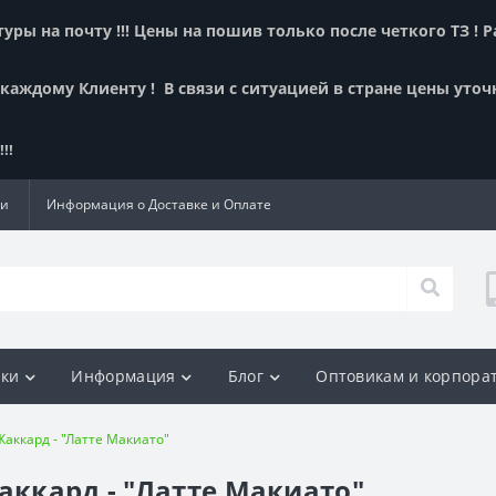
ры на почту !!! Цены на пошив только после четкого ТЗ ! 
 каждому Клиенту !
В связи с ситуацией в стране цены уточ
!!
ии
Информация о Доставке и Оплате
ки
Информация
Блог
Оптовикам и корпора
Жаккард - "Латте Макиато"
аккард - "Латте Макиато"