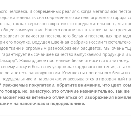
ого человека. В современных реалиях, когда мегаполисы пест
родолжительность сна современного жителя огромного города с
го сна, так как серьезно сократив его продолжительность, мы 
и общее самочувствие Нашего организма, а так же на настроен
 зависит от качества постельного белья и постельных принадл
ри его покупке. Ведущая швейная фабрика России "Постельтек
дов ткани и огромным разнообразием расцветок. Мы очень тщ
то гарантирует высочайшее качество выпускаемой продукции и
Жаккард".
Жаккардовое постельное белье относится к элитному.
 своему лоску и богатству узоров жаккардового плетения, а так
 не останетесь равнодушными.
Комплекты постельного белья из
на пододеяльнике и наволочках, упаковываются в прозрачный п
* Уважаемые покупатели, обратите внимание, что цвет ком
о товара, но, зачастую, это отличие незначительно. Так ж
е может незначительно отличаться от изображения комплек
ушки» на наволочках и пододеяльнике.