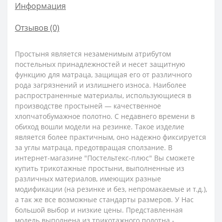
Информация
Отзывов (0)
Простыня является незаменимым атрибутом
постельных принадлежностей и несет защитную
функцию для матраца, защищая его от различного
рода загрязнений и излишнего износа.
Наиболее
распространенные материалы, использующиеся в
производстве простыней —
качественное
хлопчатобумажное полотно
.
С недавнего времени в
обиход вошли модели на резинке. Такое изделие
является более практичным, оно надежно фиксируется
за углы матраца, предотвращая сползание.
В
и
нтернет-магазине "Постельтекс-плюс" Вы сможете
купить трикотажные простыни, выполненные из
различных материалов, имеющих разные
модификации (на резинке и без, непромакаемые и т.д.),
а так же все возможные стандарты размеров. У Нас
большой выбор и низкие цены.
Представленная
модель выполнена из трикотажного полотна -