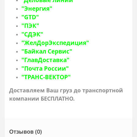
"Энергия"
"GTD"
"ПЭК"
"СДЭК"
"ЖелДорЭкспедиция"
"Байкал Сервис"
"ГлавДоставка"
"Почта России"
"ТРАНС-ВЕКТОР"
Доставляем Ваш груз до транспортной
компании БЕСПЛАТНО.
Отзывов (0)