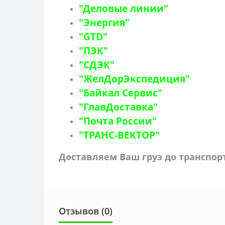
"Деловые линии"
"Энергия"
"GTD"
"ПЭК"
"СДЭК"
"ЖелДорЭкспедиция"
"Байкал Сервис"
"ГлавДоставка"
"Почта России"
"ТРАНС-ВЕКТОР"
Доставляем Ваш груз до транспо
Отзывов (0)