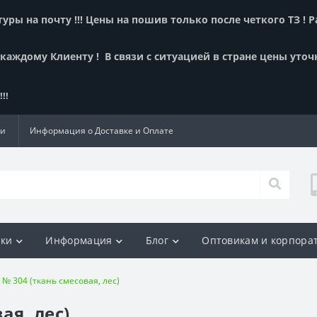
ры на почту !!! Цены на пошив только после четкого ТЗ ! 
 каждому Клиенту !
В связи с ситуацией в стране цены уточ
!!
ии
Информация о Доставке и Оплате
ки
Информация
Блог
Оптовикам и корпора
№ 304 (ткань смесовая, лес)
ая, лес)