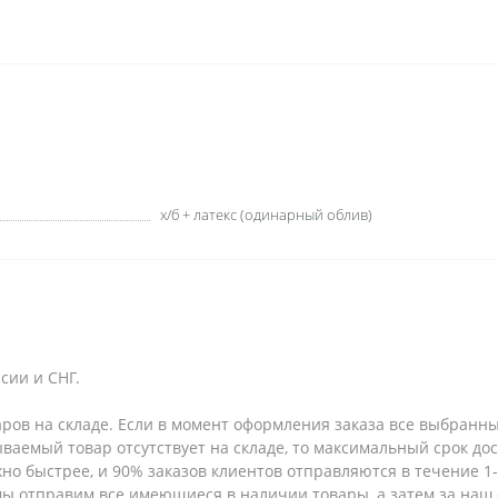
х/б + латекс (одинарный облив)
сии и СНГ.
аров на складе. Если в момент оформления заказа все выбранны
зываемый товар отсутствует на складе, то максимальный срок до
но быстрее, и 90% заказов клиентов отправляются в течение 1-2
 мы отправим все имеющиеся в наличии товары, а затем за наш