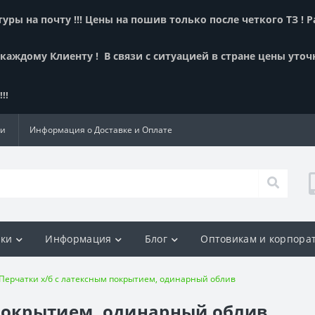
ры на почту !!! Цены на пошив только после четкого ТЗ ! 
 каждому Клиенту !
В связи с ситуацией в стране цены уточ
!!
ии
Информация о Доставке и Оплате
ки
Информация
Блог
Оптовикам и корпора
Перчатки х/б с латексным покрытием, одинарный облив
 покрытием, одинарный облив