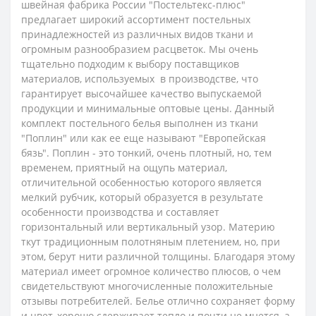
швейная фабрика России "Постельтекс-плюс"
предлагает широкий ассортимент постельных
принадлежностей из различных видов ткани и
огромным разнообразием расцветок. Мы очень
тщательно подходим к выбору поставщиков
материалов, используемых в производстве, что
гарантирует высочайшее качество выпускаемой
продукции и минимальные оптовые цены.
Данный
комплект постельного белья выполнен из ткани
"Поплин" или как ее еще называют "Европейская
бязь". Поплин - это тонкий, очень плотный, но, тем
временем, приятный на ощупь материал,
отличительной особенностью которого является
мелкий рубчик, который образуется в результате
особенности производства и составляет
горизонтальный или вертикальный узор. Материю
ткут традиционным полотняным плетением, но, при
этом, берут нити различной толщины. Благодаря этому
материал имеет огромное количество плюсов, о чем
свидетельствуют многочисленные положительные
отзывы потребителей. Белье отлично сохраняет форму
и цвет, хорошо сдерживает тепло и почти не мнется, а