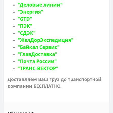
"Деловые линии"
"Энергия"
"GTD"
"ПЭК"
"СДЭК"
"ЖелДорЭкспедиция"
"Байкал Сервис"
"ГлавДоставка"
"Почта России"
"ТРАНС-ВЕКТОР"
Доставляем Ваш груз до транспортной
компании БЕСПЛАТНО.