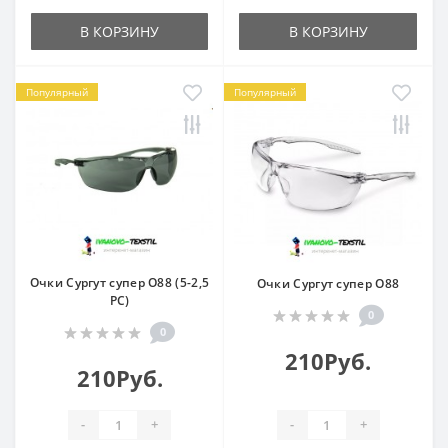
В КОРЗИНУ
В КОРЗИНУ
Популярный
Популярный
Очки Сургут супер О88 (5-2,5
Очки Сургут супер О88
РС)
0
0
210Руб.
210Руб.
-
+
-
+