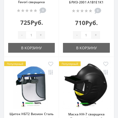
Favori сварщика
БРИЗ-2001 А1В1Е1К1
0
0
725Руб.
710Руб.
-
+
-
+
В КОРЗИНУ
В КОРЗИНУ
Популярный
Популярный
Щиток НБТ2 Визион Сталь
Маска НН-7 сварщика