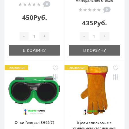
минеральное стекло
0
0
450Руб.
435Руб.
-
+
-
+
В КОРЗИНУ
В КОРЗИНУ
Популярный
Популярный
Очки Генерал ЗН62(7)
Краги спилковые с
усилением утепленные