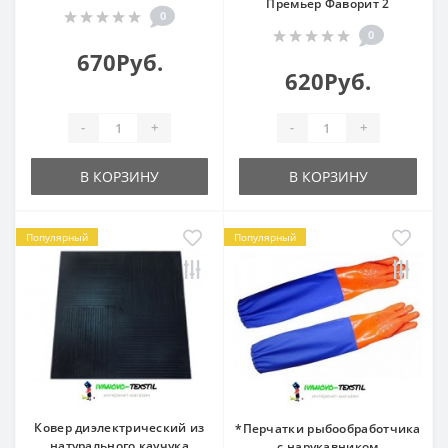
Премьер Фаворит 2
0
0
670Руб.
620Руб.
-
+
-
+
В КОРЗИНУ
В КОРЗИНУ
Популярный
Популярный
Ковер диэлектрический из
*Перчатки рыбообработчика
натурального каучука
с нарукавником