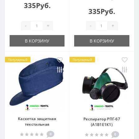
335Руб.
335Руб.
-
+
-
+
В КОРЗИНУ
В КОРЗИНУ
Популярный
Популярный
Каскетка защитная
Респиратор РПГ-67
текстильная
(А1В1Е1К1)
0
0