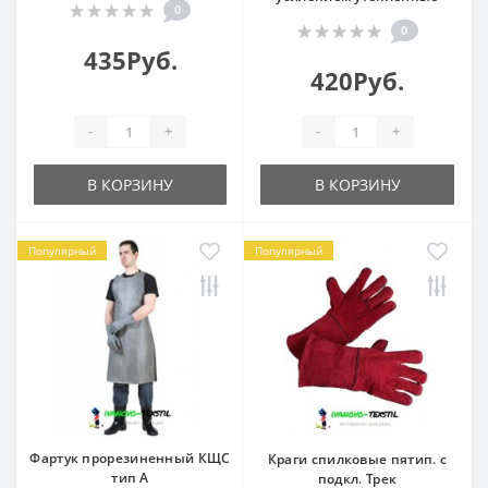
0
0
435Руб.
420Руб.
-
+
-
+
В КОРЗИНУ
В КОРЗИНУ
Популярный
Популярный
Фартук прорезиненный КЩС
Краги спилковые пятип. с
тип А
подкл. Трек